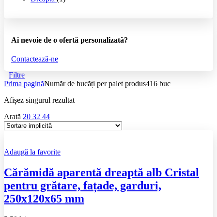
Ai nevoie de o ofertă personalizată?
Contactează-ne
Filtre
Prima pagină
Număr de bucăți per palet produs
416 buc
Afișez singurul rezultat
Arată
20
32
44
Adaugă la favorite
Cărămidă aparentă dreaptă alb Cristal
pentru grătare, fațade, garduri,
250x120x65 mm