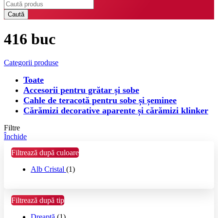
Caută
416 buc
Categorii produse
Toate
Accesorii pentru grătar și sobe
Cahle de teracotă pentru sobe și șeminee
Cărămizi decorative aparente și cărămizi klinker
Filtre
Închide
Filtrează după culoare
Alb Cristal
(1)
Filtrează după tip
Dreaptă
(1)