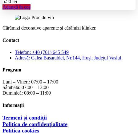
5.50
lei
Adaugă în coș
Cărămizi decorative aparente și cărămizi klinker.
Contact
Telefon: +40 (761) 645 549
Adresă: Calea Basarabiei, Nr.144, Huși, Județul Vaslui
Program
Luni – Vineri: 07:00 – 17:00
Sâmbătă: 07:00 – 13:00
Duminică: 08:00 – 11:00
Informații
Termeni și condiții
Politica de confidențialitate
Politica cookies