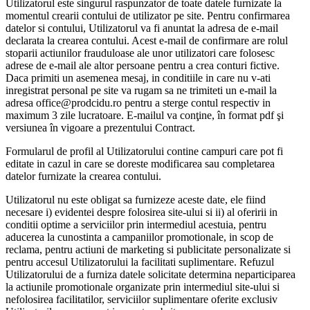
Utilizatorul este singurul raspunzator de toate datele furnizate la
momentul crearii contului de utilizator pe site. Pentru confirmarea
datelor si contului, Utilizatorul va fi anuntat la adresa de e-mail
declarata la crearea contului. Acest e-mail de confirmare are rolul
stoparii actiunilor frauduloase ale unor utilizatori care folosesc
adrese de e-mail ale altor persoane pentru a crea conturi fictive.
Daca primiti un asemenea mesaj, in conditiile in care nu v-ati
inregistrat personal pe site va rugam sa ne trimiteti un e-mail la
adresa office@prodcidu.ro pentru a sterge contul respectiv in
maximum 3 zile lucratoare. E-mailul va conţine, în format pdf şi
versiunea în vigoare a prezentului Contract.
Formularul de profil al Utilizatorului contine campuri care pot fi
editate in cazul in care se doreste modificarea sau completarea
datelor furnizate la crearea contului.
Utilizatorul nu este obligat sa furnizeze aceste date, ele fiind
necesare i) evidentei despre folosirea site-ului si ii) al oferirii in
conditii optime a serviciilor prin intermediul acestuia, pentru
aducerea la cunostinta a campaniilor promotionale, in scop de
reclama, pentru actiuni de marketing si publicitate personalizate si
pentru accesul Utilizatorului la facilitati suplimentare. Refuzul
Utilizatorului de a furniza datele solicitate determina neparticiparea
la actiunile promotionale organizate prin intermediul site-ului si
nefolosirea facilitatilor, serviciilor suplimentare oferite exclusiv