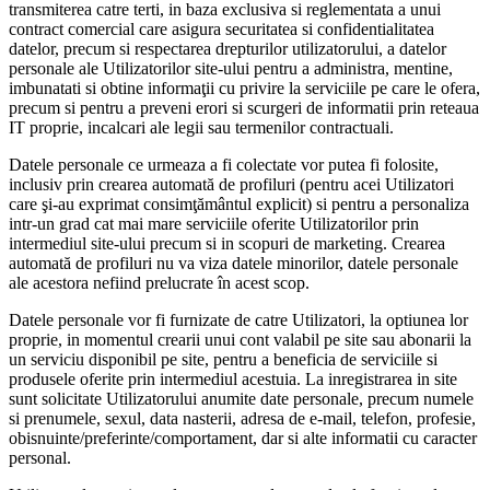
transmiterea catre terti, in baza exclusiva si reglementata a unui
contract comercial care asigura securitatea si confidentialitatea
datelor, precum si respectarea drepturilor utilizatorului, a datelor
personale ale Utilizatorilor site-ului pentru a administra, mentine,
imbunatati si obtine informaţii cu privire la serviciile pe care le ofera,
precum si pentru a preveni erori si scurgeri de informatii prin reteaua
IT proprie, incalcari ale legii sau termenilor contractuali.
Datele personale ce urmeaza a fi colectate vor putea fi folosite,
inclusiv prin crearea automată de profiluri (pentru acei Utilizatori
care şi-au exprimat consimţământul explicit) si pentru a personaliza
intr-un grad cat mai mare serviciile oferite Utilizatorilor prin
intermediul site-ului precum si in scopuri de marketing. Crearea
automată de profiluri nu va viza datele minorilor, datele personale
ale acestora nefiind prelucrate în acest scop.
Datele personale vor fi furnizate de catre Utilizatori, la optiunea lor
proprie, in momentul crearii unui cont valabil pe site sau abonarii la
un serviciu disponibil pe site, pentru a beneficia de serviciile si
produsele oferite prin intermediul acestuia. La inregistrarea in site
sunt solicitate Utilizatorului anumite date personale, precum numele
si prenumele, sexul, data nasterii, adresa de e-mail, telefon, profesie,
obisnuinte/preferinte/comportament, dar si alte informatii cu caracter
personal.