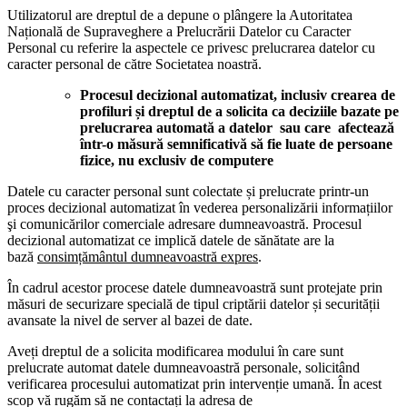
Utilizatorul are dreptul de a depune o plângere la Autoritatea
Națională de Supraveghere a Prelucrării Datelor cu Caracter
Personal cu referire la aspectele ce privesc prelucrarea datelor cu
caracter personal de către Societatea noastră.
Procesul decizional automatizat, inclusiv crearea de
profiluri și dreptul de a solicita ca deciziile bazate pe
prelucrarea automată a datelor sau care afectează
într-o măsură semnificativă să fie luate de persoane
fizice, nu exclusiv de computere
Datele cu caracter personal sunt colectate și prelucrate printr-un
proces decizional automatizat în vederea personalizării informațiilor
şi comunicărilor comerciale adresare dumneavoastră. Procesul
decizional automatizat ce implică datele de sănătate are la
bază
consimțământul dumneavoastră expres
.
În cadrul acestor procese datele dumneavoastră sunt protejate prin
măsuri de securizare specială de tipul criptării datelor și securității
avansate la nivel de server al bazei de date.
Aveți dreptul de a solicita modificarea modului în care sunt
prelucrate automat datele dumneavoastră personale, solicitând
verificarea procesului automatizat prin intervenție umană. În acest
scop vă rugăm să ne contactați la adresa de