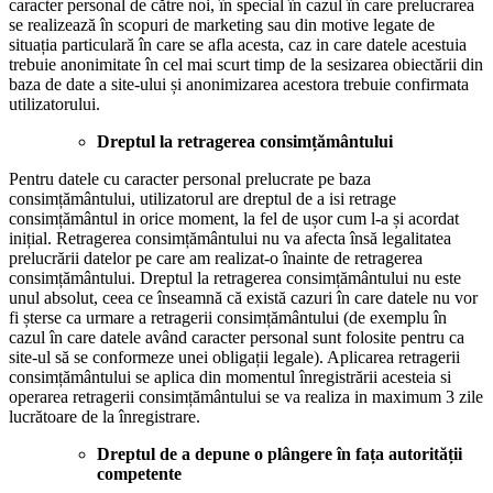
caracter personal de către noi, în special în cazul în care prelucrarea
se realizează în scopuri de marketing sau din motive legate de
situația particulară în care se afla acesta, caz in care datele acestuia
trebuie anonimitate în cel mai scurt timp de la sesizarea obiectării din
baza de date a site-ului și anonimizarea acestora trebuie confirmata
utilizatorului.
Dreptul la retragerea consimțământului
Pentru datele cu caracter personal prelucrate pe baza
consimțământului, utilizatorul are dreptul de a isi retrage
consimțământul in orice moment, la fel de ușor cum l-a și acordat
inițial. Retragerea consimțământului nu va afecta însă legalitatea
prelucrării datelor pe care am realizat-o înainte de retragerea
consimțământului. Dreptul la retragerea consimțământului nu este
unul absolut, ceea ce înseamnă că există cazuri în care datele nu vor
fi șterse ca urmare a retragerii consimțământului (de exemplu în
cazul în care datele având caracter personal sunt folosite pentru ca
site-ul să se conformeze unei obligații legale). Aplicarea retragerii
consimțământului se aplica din momentul înregistrării acesteia si
operarea retragerii consimțământului se va realiza in maximum 3 zile
lucrătoare de la înregistrare.
Dreptul de a depune o plângere în fața autorității
competente