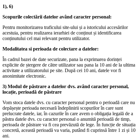
1), 6)
Scopurile colectării datelor având caracter personal:
Pentru monitorizarea traficului site-ului și a istoricului accesărilor
acestuia, pentru realizarea ierarhiei de conținut și identificarea
conținutului cel mai relevant pentru utilizator.
Modalitatea si perioada de colectare a datelor:
În cadrul bazei de date securizate, pana la exprimarea dorinței
explicite de ștergere de către utilizator sau pana la 10 ani de la ultima
activitate a utilizatorului pe site. După cei 10 ani, datele vor fi
anonimitate electronic.
3) Modul de păstrare a datelor dvs. având caracter personal,
locație, perioadă de păstrare
Vom stoca datele dvs. cu caracter personal pentru o perioadă care nu
depășește perioada necesară îndeplinirii scopurilor în care sunt
prelucrate datele, iar, în cazurile în care avem o obligația legală de a
păstra datele dvs. cu caracter personal o anumită perioadă de timp,
perioada de păstrare va fi cea prevăzută de lege. În funcție de situația
concretă, această perioadă va varia, putând fi cuprinsă între 1 zi și 10
ani.