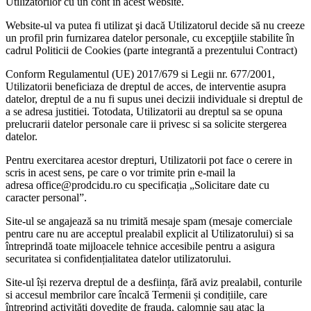
Utilizatorilor cu un cont in acest website.
Website-ul va putea fi utilizat şi dacă Utilizatorul decide să nu creeze
un profil prin furnizarea datelor personale, cu excepţiile stabilite în
cadrul Politicii de Cookies (parte integrantă a prezentului Contract)
Conform Regulamentul (UE) 2017/679 si Legii nr. 677/2001,
Utilizatorii beneficiaza de dreptul de acces, de interventie asupra
datelor, dreptul de a nu fi supus unei decizii individuale si dreptul de
a se adresa justitiei. Totodata, Utilizatorii au dreptul sa se opuna
prelucrarii datelor personale care ii privesc si sa solicite stergerea
datelor.
Pentru exercitarea acestor drepturi, Utilizatorii pot face o cerere in
scris in acest sens, pe care o vor trimite prin e-mail la
adresa office@prodcidu.ro cu specificația „Solicitare date cu
caracter personal”.
Site-ul se angajează sa nu trimită mesaje spam (mesaje comerciale
pentru care nu are acceptul prealabil explicit al Utilizatorului) si sa
întreprindă toate mijloacele tehnice accesibile pentru a asigura
securitatea si confidențialitatea datelor utilizatorului.
Site-ul își rezerva dreptul de a desființa, fără aviz prealabil, conturile
si accesul membrilor care încalcă Termenii și condițiile, care
întreprind activități dovedite de frauda, calomnie sau atac la