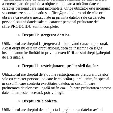
asemenea, are dreptul de a obține completarea oricăror date cu
caracter personal care sunt incomplete. Orice utilizator este incurajat
sa contacteze site-ul la adresa office@prodcidu.ro ori de câte ori
observa că există o inexactitate în privința datelor sale cu caracter
personal sau că datele sale cu caracter personal prelucrate de
către PRODCIDU sunt incomplete.
Dreptul la ștergerea datelor
Utilizatorul are dreptul la ștergerea datelor având caracter personal.
Acest drept nu este un drept absolut, ceea ce înseamnă că legea
instituie anumite limitări în privința exercitării acestui drept („dreptul
de a fi uitat„).
D
r
eptul la restricționarea prelucrării datelor
Utilizatorul are dreptul de a obține restricționarea prelucrării datelor
sale cu caracter personal pe care le colectăm și prelucrăm, în special
în cazul în care contesta exactitatea datelor, în cazul în care
prelucrarea datelor este ilegală ori în cazul în care prelucrarea acestor
date nu mai este necesară, potrivit legii.
Dreptul de a obiecta
Utilizatorul are dreptul de a obiecta la prelucrarea datelor având