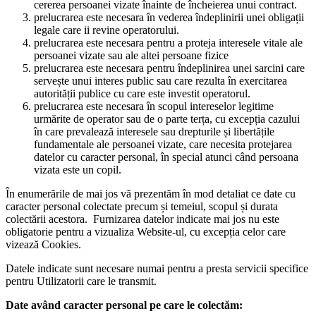
cererea persoanei vizate înainte de încheierea unui contract.
prelucrarea este necesara în vederea îndeplinirii unei obligații
legale care ii revine operatorului.
prelucrarea este necesara pentru a proteja interesele vitale ale
persoanei vizate sau ale altei persoane fizice
prelucrarea este necesara pentru îndeplinirea unei sarcini care
servește unui interes public sau care rezulta în exercitarea
autorității publice cu care este investit operatorul.
prelucrarea este necesara în scopul intereselor legitime
urmărite de operator sau de o parte terța, cu excepția cazului
în care prevalează interesele sau drepturile și libertățile
fundamentale ale persoanei vizate, care necesita protejarea
datelor cu caracter personal, în special atunci când persoana
vizata este un copil.
În enumerările de mai jos vă prezentăm în mod detaliat ce date cu
caracter personal colectate precum și temeiul, scopul și durata
colectării acestora. Furnizarea datelor indicate mai jos nu este
obligatorie pentru a vizualiza Website-ul, cu excepția celor care
vizează Cookies.
Datele indicate sunt necesare numai pentru a presta servicii specifice
pentru Utilizatorii care le transmit.
Date având caracter personal pe care le colectăm: