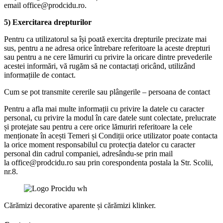
email office@prodcidu.ro.
5) Exercitarea drepturilor
Pentru ca utilizatorul sa își poată exercita drepturile precizate mai
sus, pentru a ne adresa orice întrebare referitoare la aceste drepturi
sau pentru a ne cere lămuriri cu privire la oricare dintre prevederile
acestei informări, vă rugăm să ne contactați oricând, utilizând
informațiile de contact.
Cum se pot transmite cererile sau plângerile – persoana de contact
Pentru a afla mai multe informații cu privire la datele cu caracter
personal, cu privire la modul în care datele sunt colectate, prelucrate
și protejate sau pentru a cere orice lămuriri referitoare la cele
menționate în acești Temeri și Condiții orice utilizator poate contacta
la orice moment responsabilul cu protecția datelor cu caracter
personal din cadrul companiei, adresându-se prin mail
la office@prodcidu.ro sau prin corespondenta postala la Str. Scolii,
nr.8.
Cărămizi decorative aparente și cărămizi klinker.