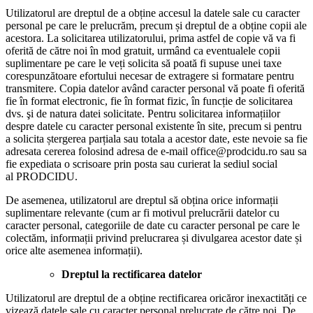
Utilizatorul are dreptul de a obține accesul la datele sale cu caracter
personal pe care le prelucrăm, precum și dreptul de a obține copii ale
acestora. La solicitarea utilizatorului, prima astfel de copie vă va fi
oferită de către noi în mod gratuit, urmând ca eventualele copii
suplimentare pe care le veți solicita să poată fi supuse unei taxe
corespunzătoare efortului necesar de extragere si formatare pentru
transmitere. Copia datelor având caracter personal vă poate fi oferită
fie în format electronic, fie în format fizic, în funcție de solicitarea
dvs. şi de natura datei solicitate. Pentru solicitarea informațiilor
despre datele cu caracter personal existente în site, precum si pentru
a solicita ștergerea parțiala sau totala a acestor date, este nevoie sa fie
adresata cererea folosind adresa de e-mail office@prodcidu.ro sau sa
fie expediata o scrisoare prin posta sau curierat la sediul social
al PRODCIDU.
De asemenea, utilizatorul are dreptul să obțina orice informații
suplimentare relevante (cum ar fi motivul prelucrării datelor cu
caracter personal, categoriile de date cu caracter personal pe care le
colectăm, informații privind prelucrarea și divulgarea acestor date și
orice alte asemenea informații).
Dreptul la rectificarea datelor
Utilizatorul are dreptul de a obține rectificarea oricăror inexactități ce
vizează datele sale cu caracter personal prelucrate de către noi. De