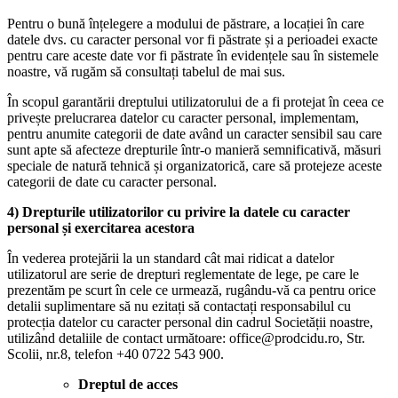
Pentru o bună înțelegere a modului de păstrare, a locației în care
datele dvs. cu caracter personal vor fi păstrate și a perioadei exacte
pentru care aceste date vor fi păstrate în evidențele sau în sistemele
noastre, vă rugăm să consultați tabelul de mai sus.
În scopul garantării dreptului utilizatorului de a fi protejat în ceea ce
privește prelucrarea datelor cu caracter personal, implementam,
pentru anumite categorii de date având un caracter sensibil sau care
sunt apte să afecteze drepturile într-o manieră semnificativă, măsuri
speciale de natură tehnică și organizatorică, care să protejeze aceste
categorii de date cu caracter personal.
4) Drepturile utilizatorilor cu privire la datele cu caracter
personal și exercitarea acestora
În vederea protejării la un standard cât mai ridicat a datelor
utilizatorul are serie de drepturi reglementate de lege, pe care le
prezentăm pe scurt în cele ce urmează, rugându-vă ca pentru orice
detalii suplimentare să nu ezitați să contactați responsabilul cu
protecția datelor cu caracter personal din cadrul Societății noastre,
utilizând detaliile de contact următoare: office@prodcidu.ro, Str.
Scolii, nr.8, telefon +40 0722 543 900.
Dreptul de acces