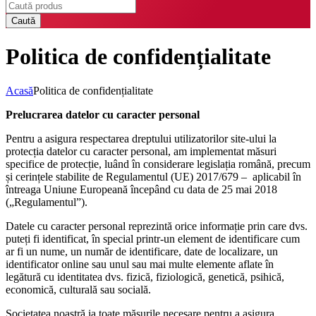
Caută
Politica de confidențialitate
Acasă
Politica de confidențialitate
Prelucrarea datelor cu caracter personal
Pentru a asigura respectarea dreptului utilizatorilor site-ului la
protecția datelor cu caracter personal, am implementat măsuri
specifice de protecție, luând în considerare legislația română, precum
și cerințele stabilite de Regulamentul (UE) 2017/679 – aplicabil în
întreaga Uniune Europeană începând cu data de 25 mai 2018
(„Regulamentul”).
Datele cu caracter personal reprezintă orice informație prin care dvs.
puteți fi identificat, în special printr-un element de identificare cum
ar fi un nume, un număr de identificare, date de localizare, un
identificator online sau unul sau mai multe elemente aflate în
legătură cu identitatea dvs. fizică, fiziologică, genetică, psihică,
economică, culturală sau socială.
Societatea noastră ia toate măsurile necesare pentru a asigura