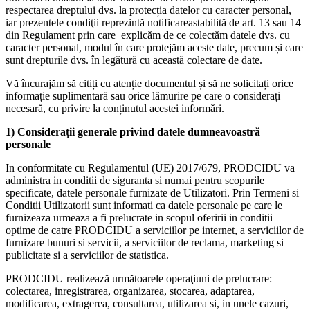
respectarea dreptului dvs. la protecția datelor cu caracter personal,
iar prezentele condiţii reprezintă notificareastabilită de art. 13 sau 14
din Regulament prin care explicăm de ce colectăm datele dvs. cu
caracter personal, modul în care protejăm aceste date, precum și care
sunt drepturile dvs. în legătură cu această colectare de date.
Vă încurajăm să citiți cu atenție documentul și să ne solicitați orice
informație suplimentară sau orice lămurire pe care o considerați
necesară, cu privire la conținutul acestei informări.
1) Considerații generale privind datele dumneavoastră
personale
In conformitate cu Regulamentul (UE) 2017/679, PRODCIDU va
administra in conditii de siguranta si numai pentru scopurile
specificate, datele personale furnizate de Utilizatori. Prin Termeni si
Conditii Utilizatorii sunt informati ca datele personale pe care le
furnizeaza urmeaza a fi prelucrate in scopul oferirii in conditii
optime de catre PRODCIDU a serviciilor pe internet, a serviciilor de
furnizare bunuri si servicii, a serviciilor de reclama, marketing si
publicitate si a serviciilor de statistica.
PRODCIDU realizează următoarele operaţiuni de prelucrare:
colectarea, inregistrarea, organizarea, stocarea, adaptarea,
modificarea, extragerea, consultarea, utilizarea si, in unele cazuri,