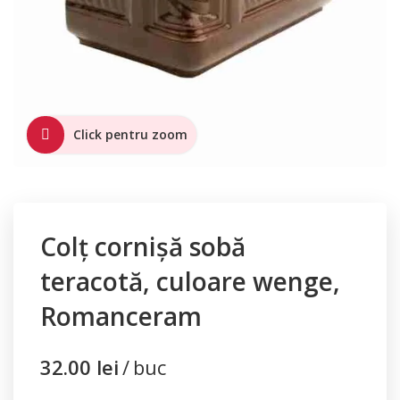
Click pentru zoom
Colț cornișă sobă
teracotă, culoare wenge,
Romanceram
32.00
lei
buc