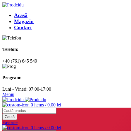
Acasă
Magazin
Contact
Telefon:
+40 (761) 645 549
Program:
Luni - Vineri: 07:00-17:00
Meniu
0
items
/
0.00
lei
Caută
Favorite
0
items
/
0.00
lei