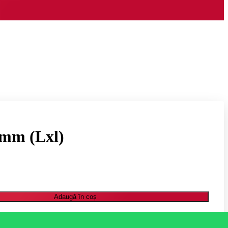
 mm (Lxl)
Adaugă în coș