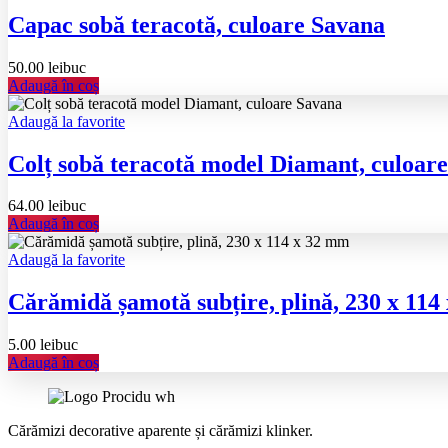
Capac sobă teracotă, culoare Savana
50.00
lei
buc
Adaugă în coș
Adaugă la favorite
Colț sobă teracotă model Diamant, culoar
64.00
lei
buc
Adaugă în coș
Adaugă la favorite
Cărămidă șamotă subțire, plină, 230 x 11
5.00
lei
buc
Adaugă în coș
Cărămizi decorative aparente și cărămizi klinker.