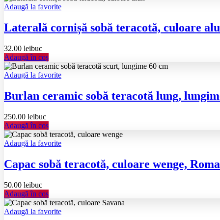
Adaugă la favorite
Laterală cornișă sobă teracotă, culoare 
32.00
lei
buc
Adaugă în coș
Adaugă la favorite
Burlan ceramic sobă teracotă lung, lung
250.00
lei
buc
Adaugă în coș
Adaugă la favorite
Capac sobă teracotă, culoare wenge, Rom
50.00
lei
buc
Adaugă în coș
Adaugă la favorite