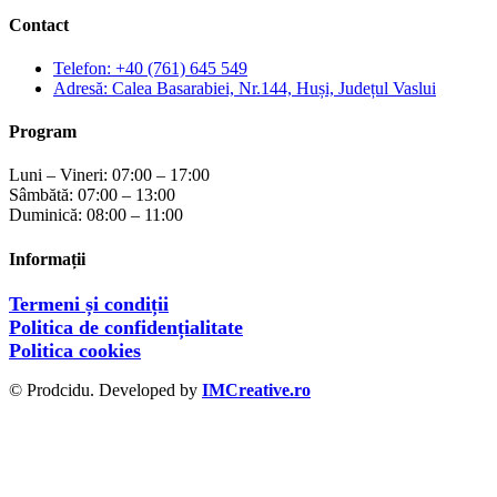
Contact
Telefon: +40 (761) 645 549
Adresă: Calea Basarabiei, Nr.144, Huși, Județul Vaslui
Program
Luni – Vineri: 07:00 – 17:00
Sâmbătă: 07:00 – 13:00
Duminică: 08:00 – 11:00
Informații
Termeni și condiții
Politica de confidențialitate
Politica cookies
© Prodcidu. Developed by
IMCreative.ro