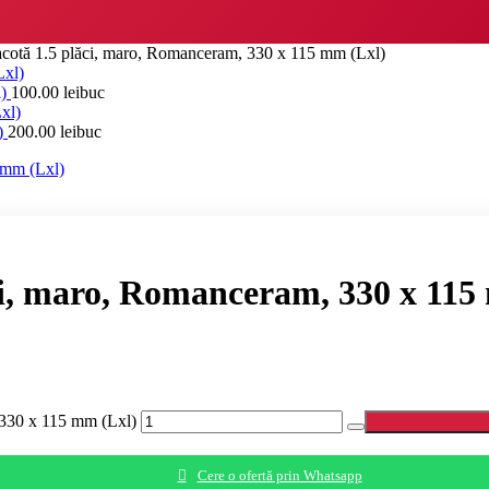
racotă 1.5 plăci, maro, Romanceram, 330 x 115 mm (Lxl)
l)
100.00
lei
buc
l)
200.00
lei
buc
ăci, maro, Romanceram, 330 x 115
, 330 x 115 mm (Lxl)
Cere o ofertă prin Whatsapp