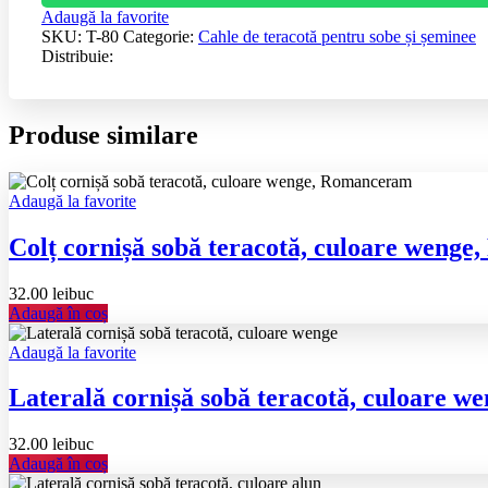
Adaugă la favorite
SKU:
T-80
Categorie:
Cahle de teracotă pentru sobe și șeminee
Distribuie:
Produse similare
Adaugă la favorite
Colț cornișă sobă teracotă, culoare weng
32.00
lei
buc
Adaugă în coș
Adaugă la favorite
Laterală cornișă sobă teracotă, culoare 
32.00
lei
buc
Adaugă în coș