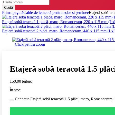
Caută
Prima pagină
Cahle de teracotă pentru sobe și șeminee
Etajeră sobă te
Etajeră sobă teracotă 1 placă, maro, Romanceram, 220 x 115 mm (Lx
Etajeră sobă teracotă 2 plăci, maro, Romanceram, 440 x 115 mm (Lx
Click pentru zoom
Etajeră sobă teracotă 1.5 pl
150.00
lei
buc
În stoc
Cantitate Etajeră sobă teracotă 1.5 plăci, maro, Romanceram