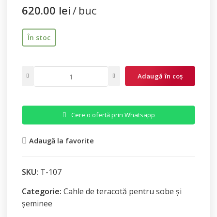
620.00
lei
buc
În stoc
Adaugă în coș
Cere o ofertă prin Whatsapp
Adaugă la favorite
SKU:
T-107
Categorie:
Cahle de teracotă pentru sobe și
șeminee