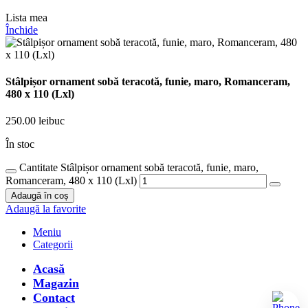
Lista mea
Închide
Stâlpișor ornament sobă teracotă, funie, maro, Romanceram,
480 x 110 (Lxl)
250.00
lei
buc
În stoc
Cantitate Stâlpișor ornament sobă teracotă, funie, maro,
Romanceram, 480 x 110 (Lxl)
Adaugă în coș
Adaugă la favorite
Meniu
Categorii
Acasă
Magazin
Contact