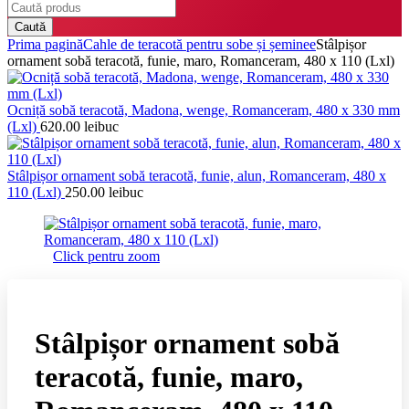
Caută
Prima pagină
Cahle de teracotă pentru sobe și șeminee
Stâlpișor
ornament sobă teracotă, funie, maro, Romanceram, 480 x 110 (Lxl)
Ocniță sobă teracotă, Madona, wenge, Romanceram, 480 x 330 mm
(Lxl)
620.00
lei
buc
Stâlpișor ornament sobă teracotă, funie, alun, Romanceram, 480 x
110 (Lxl)
250.00
lei
buc
Click pentru zoom
Stâlpișor ornament sobă
teracotă, funie, maro,