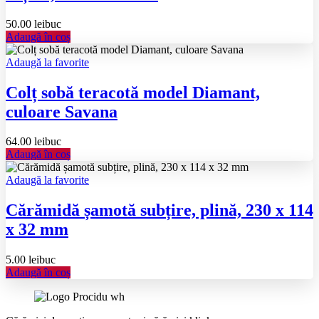
50.00
lei
buc
Adaugă în coș
Adaugă la favorite
Colț sobă teracotă model Diamant,
culoare Savana
64.00
lei
buc
Adaugă în coș
Adaugă la favorite
Cărămidă șamotă subțire, plină, 230 x 114
x 32 mm
5.00
lei
buc
Adaugă în coș