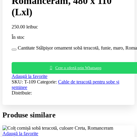
Romanceram, 480 x 110
(Lxl)
250.00
lei
buc
În stoc
Cantitate Stâlpișor ornament sobă teracotă, funie, maro, Rom
Cere o ofertă prin Whatsapp
Adaugă la favorite
SKU:
T-109
Categorie:
Cahle de teracotă pentru sobe și
șeminee
Distribuie:
Produse similare
Adaugă la favorite