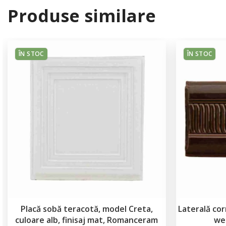
Produse similare
ÎN STOC
ÎN STOC
Placă sobă teracotă, model Creta,
Laterală cor
culoare alb, finisaj mat, Romanceram
we