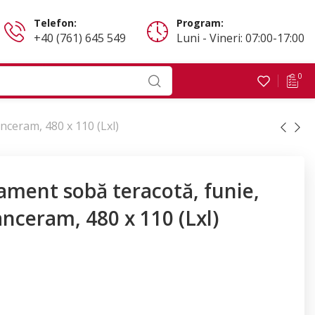
Telefon:
Program:
+40 (761) 645 549
Luni - Vineri: 07:00-17:00
0
ceram, 480 x 110 (Lxl)
ament sobă teracotă, funie,
ceram, 480 x 110 (Lxl)