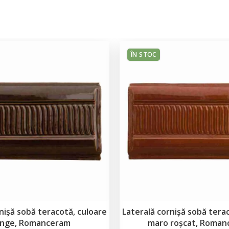
ÎN STOC
nișă sobă teracotă, culoare
Laterală cornișă sobă tera
nge, Romanceram
maro roșcat, Roma