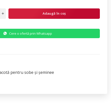
Adaugă în coș
Cere o ofertă prin Whatsapp
racotă pentru sobe și șeminee