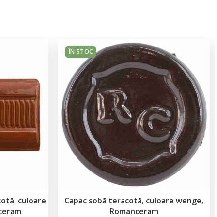
ÎN STOC
cotă, culoare
Capac sobă teracotă, culoare wenge,
nceram
Romanceram