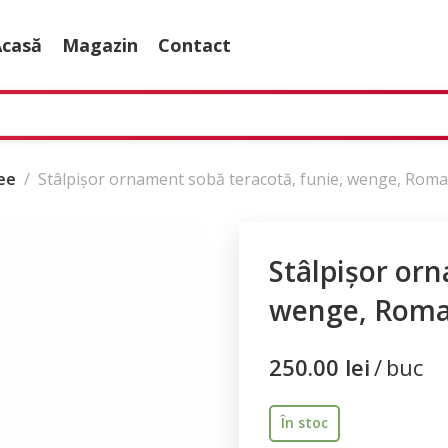
Acasă
Magazin
Contact
ee
Stâlpișor ornament sobă teracotă, funie, wenge, Roman
Stâlpișor orn
wenge, Roman
250.00
lei
buc
În stoc