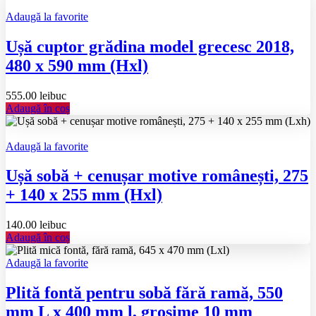
Adaugă la favorite
Ușă cuptor grădina model grecesc 2018,
480 x 590 mm (Hxl)
555.00
lei
buc
Adaugă în coș
Adaugă la favorite
Ușă sobă + cenușar motive românești, 275
+ 140 x 255 mm (Hxl)
140.00
lei
buc
Adaugă în coș
Adaugă la favorite
Plită fontă pentru sobă fără ramă, 550
mm L x 400 mm l, grosime 10 mm