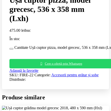
grecesc, 536 x 358 mm
(Lxh)
475.00
lei
buc
În stoc
Cantitate Ușă cuptor pizza, model grecesc, 536 x 358 mm (L
Cere o ofertă prin Whatsapp
Adaugă la favorite
SKU:
FIRE-22
Categorie:
Accesorii pentru grătar și sobe
Distribuie:
Produse similare