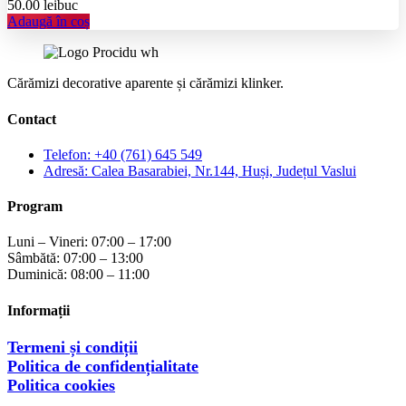
50.00
lei
buc
Adaugă în coș
Cărămizi decorative aparente și cărămizi klinker.
Contact
Telefon: +40 (761) 645 549
Adresă: Calea Basarabiei, Nr.144, Huși, Județul Vaslui
Program
Luni – Vineri: 07:00 – 17:00
Sâmbătă: 07:00 – 13:00
Duminică: 08:00 – 11:00
Informații
Termeni și condiții
Politica de confidențialitate
Politica cookies