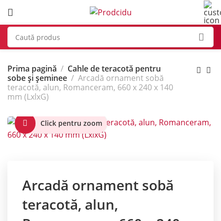
Prima pagină
Cahle de teracotă pentru
sobe și șeminee
Arcadă ornament sobă
teracotă, alun, Romanceram, 660 x 240 x 140
mm (LxlxG)
Click pentru zoom
Arcadă ornament sobă
teracotă, alun,