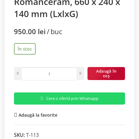
Romanceram, 660 x 240 x
140 mm (LxlxG)
950.00
lei
buc
În stoc
Adaugă în
coș
Cere o ofertă prin Whatsapp
Adaugă la favorite
SKU:
T-113