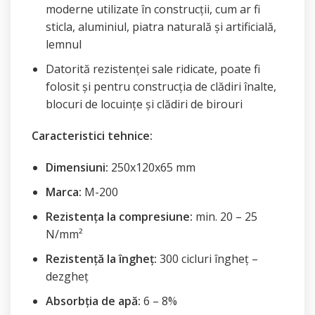
moderne utilizate în construcții, cum ar fi
sticla, aluminiul, piatra naturală și artificială,
lemnul
Datorită rezistenței sale ridicate, poate fi
folosit și pentru construcția de clădiri înalte,
blocuri de locuințe și clădiri de birouri
Caracteristici tehnice:
Dimensiuni:
250x120x65 mm
Marca:
M-200
Rezistența la compresiune:
min. 20 – 25
N/mm²
Rezistență la îngheț:
300 cicluri îngheț –
dezgheț
Absorbția de apă:
6 – 8%