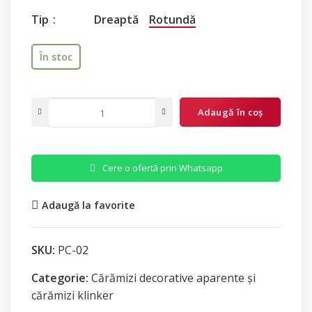
Tip
Dreaptă
Rotundă
În stoc
Adaugă în coș
Cere o ofertă prin Whatsapp
Adaugă la favorite
SKU:
PC-02
Categorie:
Cărămizi decorative aparente și
cărămizi klinker