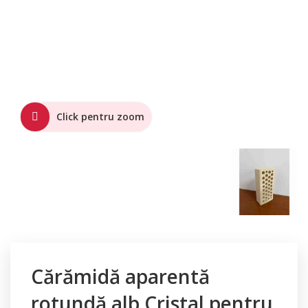
Click pentru zoom
Cărămidă aparentă
rotundă alb Cristal pentru