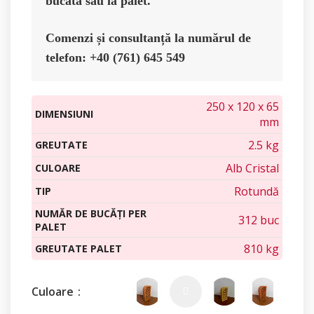
bucată sau la palet.
Comenzi și consultanță la numărul de 
telefon: +40 (761) 645 549
250 x 120 x 65
DIMENSIUNI
mm
2.5 kg
GREUTATE
Alb Cristal
CULOARE
Rotundă
TIP
NUMĂR DE BUCĂȚI PER
312 buc
PALET
810 kg
GREUTATE PALET
Culoare