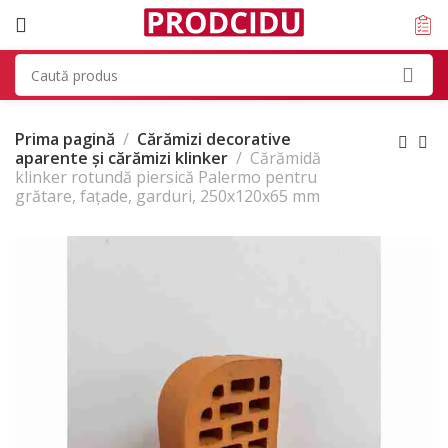
Prima pagină
Cărămizi decorative
aparente și cărămizi klinker
Cărămidă
klinker rotundă piersică Palermo pentru
grătare, fațade, garduri, 250x120x65 mm