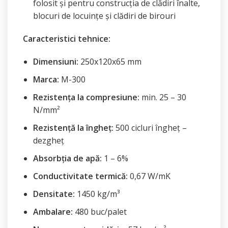
folosit și pentru construcția de clădiri înalte,
blocuri de locuințe și clădiri de birouri
Caracteristici tehnice:
Dimensiuni:
250x120x65 mm
Marca:
M-300
Rezistența la compresiune:
min. 25 – 30
N/mm²
Rezistență la îngheț:
500 cicluri îngheț –
dezgheț
Absorbția de apă:
1 – 6%
Conductivitate termică:
0,67 W/mK
Densitate:
1450 kg/m³
Ambalare:
480 buc/palet