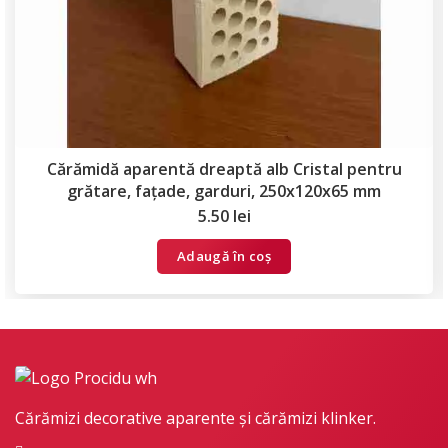
Cărămidă aparentă dreaptă alb Cristal pentru
grătare, fațade, garduri, 250x120x65 mm
5.50
lei
Adaugă în coș
Cărămizi decorative aparente și cărămizi klinker.