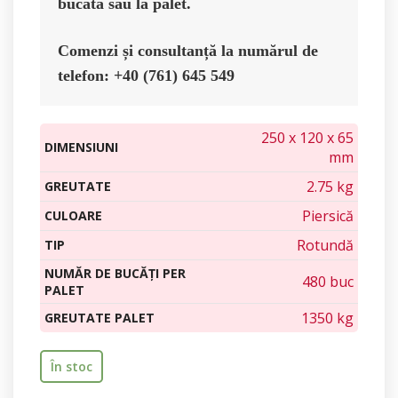
bucată sau la palet.
Comenzi și consultanță la numărul de 
telefon: +40 (761) 645 549
250 x 120 x 65
DIMENSIUNI
mm
2.75 kg
GREUTATE
Piersică
CULOARE
Rotundă
TIP
NUMĂR DE BUCĂȚI PER
480 buc
PALET
1350 kg
GREUTATE PALET
În stoc