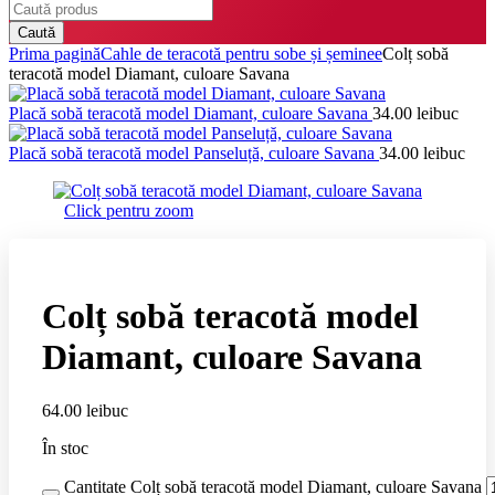
Caută
Prima pagină
Cahle de teracotă pentru sobe și șeminee
Colț sobă
teracotă model Diamant, culoare Savana
Placă sobă teracotă model Diamant, culoare Savana
34.00
lei
buc
Placă sobă teracotă model Panseluță, culoare Savana
34.00
lei
buc
Click pentru zoom
Colț sobă teracotă model
Diamant, culoare Savana
64.00
lei
buc
În stoc
Cantitate Colț sobă teracotă model Diamant, culoare Savana