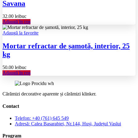
Savana
32.00
lei
buc
Adaugă în coș
Adaugă la favorite
Mortar refractar de șamotă, interior, 25
kg
50.00
lei
buc
Adaugă în coș
Cărămizi decorative aparente și cărămizi klinker.
Contact
Telefon: +40 (761) 645 549
Adresă: Calea Basarabiei, Nr.144, Huși, Județul Vaslui
Program