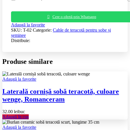
Cere o ofertă prin Whatsapp
Adaugă la favorite
SKU:
T-02
Categorie:
Cahle de teracotă pentru sobe și
șeminee
Distribuie:
Produse similare
Adaugă la favorite
Laterală cornișă sobă teracotă, culoare
wenge, Romanceram
32.00
lei
buc
Adaugă în coș
Adaugă la favorite