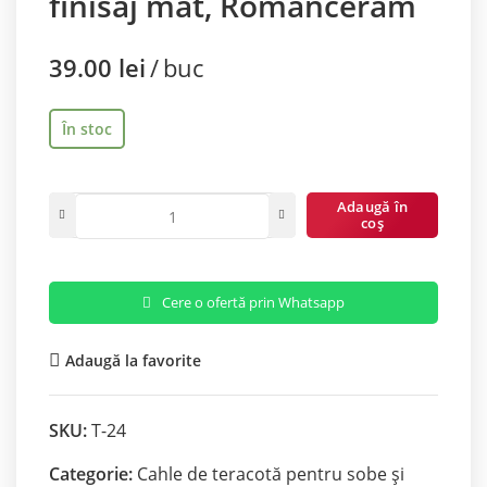
finisaj mat, Romanceram
39.00
lei
buc
În stoc
Adaugă în
coș
Cere o ofertă prin Whatsapp
Adaugă la favorite
SKU:
T-24
Categorie:
Cahle de teracotă pentru sobe și