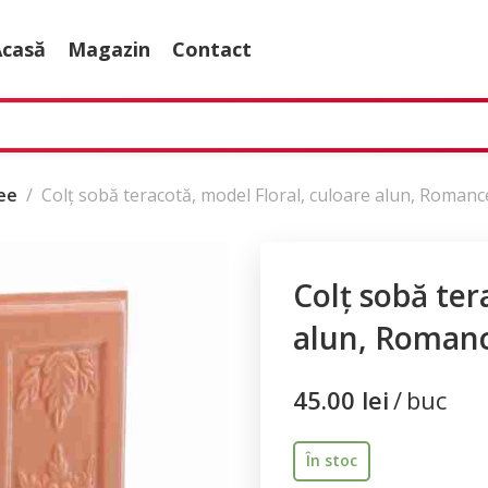
Acasă
Magazin
Contact
ee
Colț sobă teracotă, model Floral, culoare alun, Roman
Colț sobă ter
alun, Roman
45.00
lei
buc
În stoc