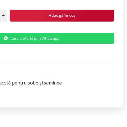
Adaugă în coș
Cere o ofertă prin Whatsapp
racotă pentru sobe și șeminee