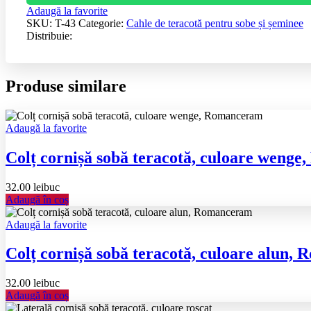
Adaugă la favorite
SKU:
T-43
Categorie:
Cahle de teracotă pentru sobe și șeminee
Distribuie:
Produse similare
Adaugă la favorite
Colț cornișă sobă teracotă, culoare weng
32.00
lei
buc
Adaugă în coș
Adaugă la favorite
Colț cornișă sobă teracotă, culoare alun
32.00
lei
buc
Adaugă în coș