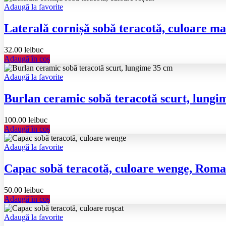
Adaugă la favorite
Laterală cornișă sobă teracotă, culoare 
32.00
lei
buc
Adaugă în coș
Adaugă la favorite
Burlan ceramic sobă teracotă scurt, lun
100.00
lei
buc
Adaugă în coș
Adaugă la favorite
Capac sobă teracotă, culoare wenge, Rom
50.00
lei
buc
Adaugă în coș
Adaugă la favorite