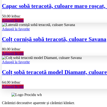
Capac sobă teracotă, culoare maro roșca
50.00
lei
buc
Adaugă în coș
Adaugă la favorite
Colț cornișă sobă teracotă, culoare Savana
80.00
lei
buc
Adaugă în coș
Adaugă la favorite
Colț sobă teracotă model Diamant, culoar
64.00
lei
buc
Adaugă în coș
Cărămizi decorative aparente și cărămizi klinker.