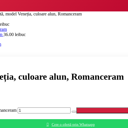
otă, model Veneția, culoare alun, Romanceram
ei
buc
am
36.00
lei
buc
neția, culoare alun, Romanceram
omanceram
Cere o ofertă prin Whatsapp