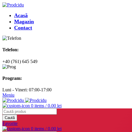
Acasă
Magazin
Contact
Telefon:
+40 (761) 645 549
Program:
Luni - Vineri: 07:00-17:00
Meniu
0
items
/
0.00
lei
Caută
Favorite
0
items
/
0.00
lei