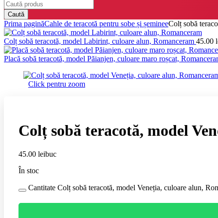
Caută
Prima pagină
Cahle de teracotă pentru sobe și șeminee
Colț sobă terac
Colț sobă teracotă, model Labirint, culoare alun, Romanceram
45.00
l
Placă sobă teracotă, model Păianjen, culoare maro roșcat, Romancer
Click pentru zoom
Colț sobă teracotă, model Ve
45.00
lei
buc
În stoc
Cantitate Colț sobă teracotă, model Veneția, culoare alun, R