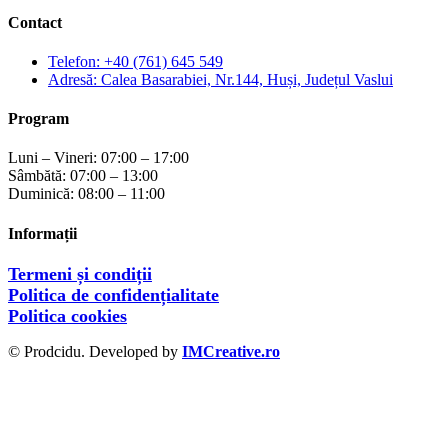
Contact
Telefon: +40 (761) 645 549
Adresă: Calea Basarabiei, Nr.144, Huși, Județul Vaslui
Program
Luni – Vineri: 07:00 – 17:00
Sâmbătă: 07:00 – 13:00
Duminică: 08:00 – 11:00
Informații
Termeni și condiții
Politica de confidențialitate
Politica cookies
© Prodcidu. Developed by
IMCreative.ro