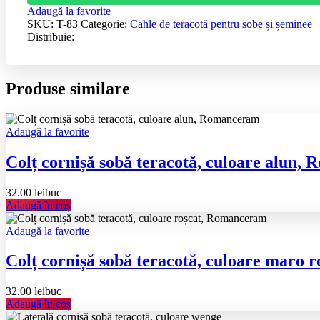
Adaugă la favorite
SKU:
T-83
Categorie:
Cahle de teracotă pentru sobe și șeminee
Distribuie:
Produse similare
Adaugă la favorite
Colț cornișă sobă teracotă, culoare alun
32.00
lei
buc
Adaugă în coș
Adaugă la favorite
Colț cornișă sobă teracotă, culoare maro
32.00
lei
buc
Adaugă în coș