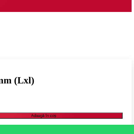
 mm (Lxl)
Adaugă în coș