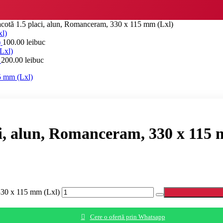
racotă 1.5 placi, alun, Romanceram, 330 x 115 mm (Lxl)
)
100.00
lei
buc
)
200.00
lei
buc
ci, alun, Romanceram, 330 x 115
 330 x 115 mm (Lxl)
Cere o ofertă prin Whatsapp