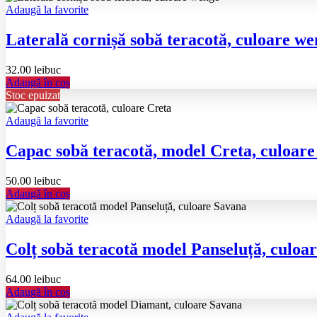
Adaugă la favorite
Laterală cornișă sobă teracotă, culoare 
32.00
lei
buc
Adaugă în coș
Stoc epuizat
Adaugă la favorite
Capac sobă teracotă, model Creta, culoare
50.00
lei
buc
Adaugă în coș
Adaugă la favorite
Colț sobă teracotă model Panseluță, culoa
64.00
lei
buc
Adaugă în coș