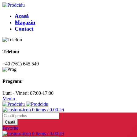
Acasă
Magazin
Contact
Telefon:
+40 (761) 645 549
Program:
Luni - Vineri: 07:00-17:00
Meniu
0
items
/
0.00
lei
Caută
Favorite
0
items
/
0.00
lei