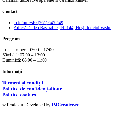
Cărămizi decorative aparente și cărămizi klinker.
Contact
Telefon: +40 (761) 645 549
Adresă: Calea Basarabiei, Nr.144, Huși, Județul Vaslui
Program
Luni – Vineri: 07:00 – 17:00
Sâmbătă: 07:00 – 13:00
Duminică: 08:00 – 11:00
Informații
Termeni și condiții
Politica de confidențialitate
Politica cookies
© Prodcidu. Developed by
IMCreative.ro