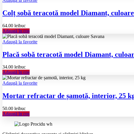
Adaugă la favorite
Colț sobă teracotă model Diamant, culoar
64.00
lei
buc
Adaugă în coș
Adaugă la favorite
Placă sobă teracotă model Diamant, culoa
34.00
lei
buc
Adaugă în coș
Adaugă la favorite
Mortar refractar de șamotă, interior, 25 k
50.00
lei
buc
Adaugă în coș