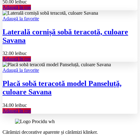
50.00
lei
buc
Adaugă în coș
Adaugă la favorite
Laterală cornișă sobă teracotă, culoare
Savana
32.00
lei
buc
Adaugă în coș
Adaugă la favorite
Placă sobă teracotă model Panseluță,
culoare Savana
34.00
lei
buc
Adaugă în coș
Cărămizi decorative aparente și cărămizi klinker.