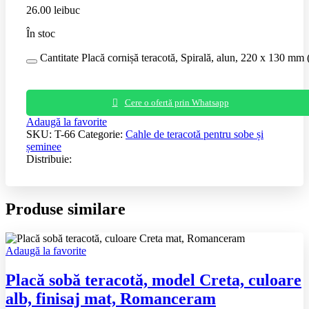
26.00
lei
buc
În stoc
Cantitate Placă cornișă teracotă, Spirală, alun, 220 x 130 mm 
Cere o ofertă prin Whatsapp
Adaugă la favorite
SKU:
T-66
Categorie:
Cahle de teracotă pentru sobe și
șeminee
Distribuie:
Produse similare
Adaugă la favorite
Placă sobă teracotă, model Creta, culoare
alb, finisaj mat, Romanceram