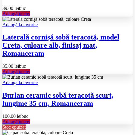
39.00
lei
buc
Adaugă în coș
Adaugă la favorite
Laterală cornișă sobă teracotă, model
Creta, culoare alb, finisaj mat,
Romanceram
35.00
lei
buc
Adaugă în coș
Adaugă la favorite
Burlan ceramic sobă teracotă scurt,
lungime 35 cm, Romanceram
100.00
lei
buc
Adaugă în coș
Stoc epuizat