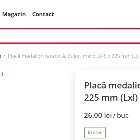
Magazin
Contact
e
Placă medalion teracotă, Bujor, maro, 245 x 225 mm (Lxl
Placă medalio
225 mm (Lxl)
26.00
lei
buc
În stoc