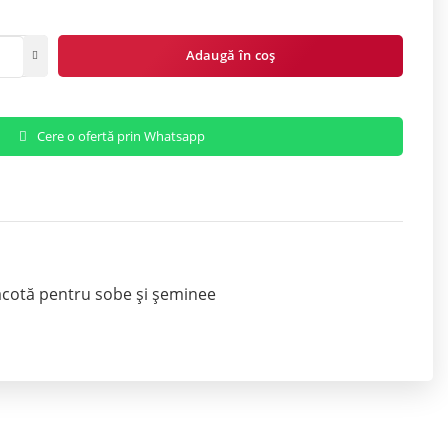
Adaugă în coș
Cere o ofertă prin Whatsapp
acotă pentru sobe și șeminee