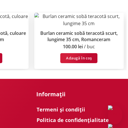
otă, culoare
Burlan ceramic sobă teracotă scurt,
am
lungime 35 cm, Romanceram
100.00
lei
buc
Adaugă în coș
Informații
Termeni și condiții
Politica de confidențialitate