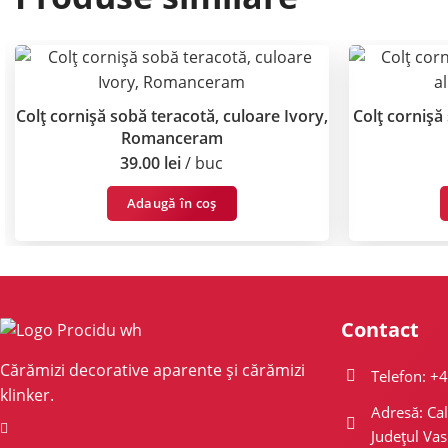
Colț cornișă sobă teracotă, culoare Ivory,
Colț cornișă
Romanceram
39.00
lei
buc
Adaugă în coș
Contact
Cărămizi decorative aparente și cărămizi
Telefon: +
klinker.
Adresă: Cal
Județul Vas