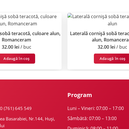
 sobă teracotă, culoare alun,
Laterală cornișă sobă terac
Romanceram
alun, Romancer
32.00
lei
buc
32.00
lei
buc
Adaugă în coș
Adaugă în coș
Program
Luni – Vineri: 07:00 – 17:00
40 (761) 645 549
Sâmbătă: 07:00 – 13:00
ea Basarabiei, Nr.144, Huși,
lui
Duminică: 08:00 – 11:00