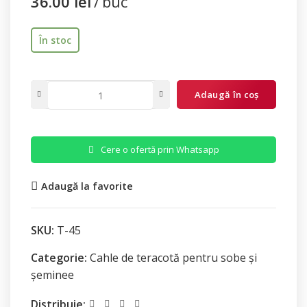
36.00
lei
buc
În stoc
Adaugă în coș
Cere o ofertă prin Whatsapp
Adaugă la favorite
SKU:
T-45
Categorie:
Cahle de teracotă pentru sobe și
șeminee
Distribuie: