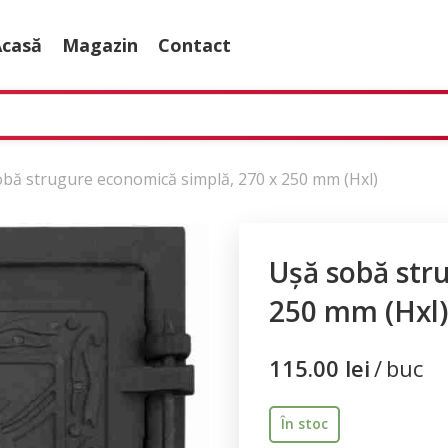
Acasă
Magazin
Contact
bă strugure economică simplă, 270 x 250 mm (Hxl)
Ușă sobă str
250 mm (Hxl)
115.00
lei
buc
În stoc