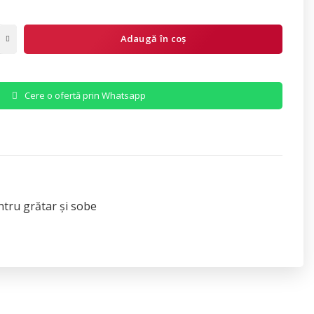
Adaugă în coș
Cere o ofertă prin Whatsapp
ntru grătar și sobe