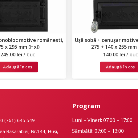
onobloc motive românești,
Ușă sobă + cenușar motiv
75 x 295 mm (Hxl)
275 + 140 x 255 mm 
245.00
lei
buc
140.00
lei
buc
Adaugă în coș
Adaugă în coș
Program
Luni – Vineri: 07:00 – 17:00
40 (761) 645 549
Sâmbătă: 07:00 – 13:00
ea Basarabiei, Nr.144, Huși,