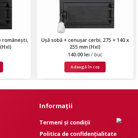
e românești,
Ușă sobă + cenușar cerbi, 275 + 140 x
(Hxl)
255 mm (Hxl)
140.00
lei
buc
Adaugă în coș
Informații
Termeni și condiții
Politica de confidențialitate