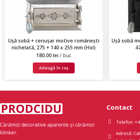
Ușă sobă + cenușar motive românești
Ușă sobă m
nichelată, 275 + 140 x 255 mm (Hxl)
4
180.00
lei
buc
Adaugă în coș
Contact
Telefon: +
Cărămizi decorative aparente și cărămizi
klinker.
Adresă: Cal