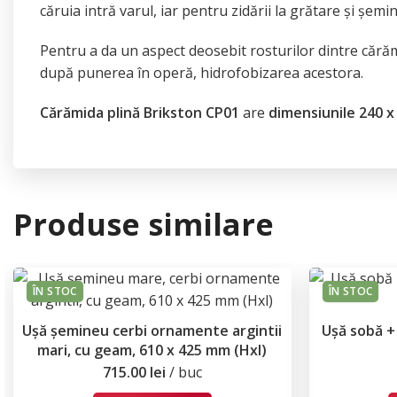
căruia intră varul, iar pentru zidării la grătare și șemi
Pentru a da un aspect deosebit rosturilor dintre cărăm
după punerea în operă, hidrofobizarea acestora.
Cărămida plină Brikston CP01
are
dimensiunile 240 x
Produse similare
ÎN STOC
ÎN STOC
Ușă șemineu cerbi ornamente argintii
Ușă sobă + 
mari, cu geam, 610 x 425 mm (Hxl)
715.00
lei
buc