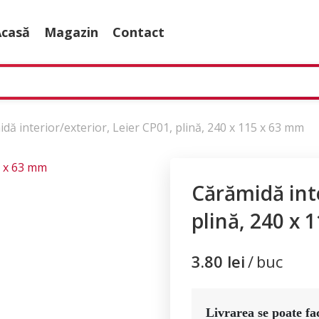
Acasă
Magazin
Contact
dă interior/exterior, Leier CP01, plină, 240 x 115 x 63 mm
Cărămidă inte
plină, 240 x 
3.80
lei
buc
Livrarea se poate fac