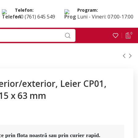
Telefon:
Program:
+40 (761) 645 549
Luni - Vineri: 07:00-17:00
0
rior/exterior, Leier CP01,
115 x 63 mm
e prin flota noastră sau prin curier rapid. 