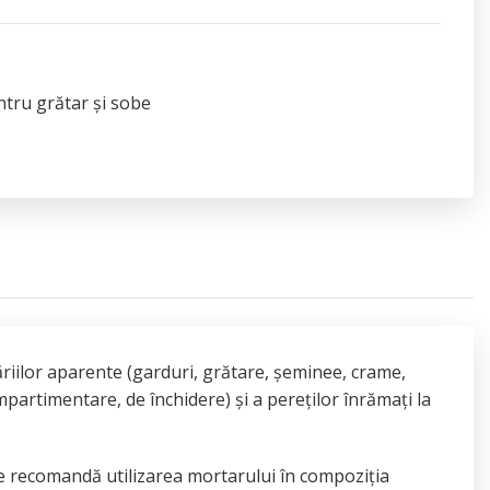
ntru grătar și sobe
dăriilor aparente (garduri, grătare, șeminee, crame,
ompartimentare, de închidere) și a pereților înrămați la
se recomandă utilizarea mortarului în compoziția