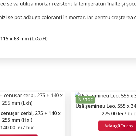
nee se va utiliza mortar rezistent la temperaturi înalte și șocu
izi se pot adăuga coloranți în mortar, iar pentru creșterea d
 115 x 63 mm
(LxGxH).
ÎN STOC
Ușă șemineu Leo, 555 x 3
cenușar cerbi, 275 + 140 x
275.00
lei
buc
255 mm (Hxl)
Adaugă în coș
140.00
lei
buc