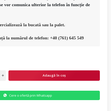
se vor comunica ulterior la telefon în funcție de 
rcializează la bucată sau la palet.
ță la numărul de telefon: +40 (761) 645 549
Adaugă în coș
Cere o ofertă prin Whatsapp