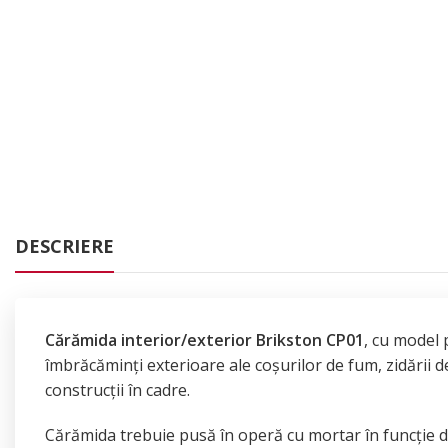
DESCRIERE
Cărămida interior/exterior Brikston CP01
, cu model 
îmbrăcăminți exterioare ale coșurilor de fum, zidării de
construcții în cadre.
Cărămida trebuie pusă în operă cu mortar în funcție de