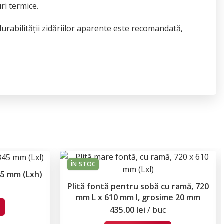
ri termice.
urabilității zidăriilor aparente este recomandată,
ÎN STOC
45 mm (Lxh)
Plită fontă pentru sobă cu ramă, 720
mm L x 610 mm l, grosime 20 mm
435.00
lei
buc