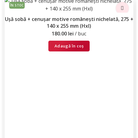
ÎN STOC
Ușă sobă + cenușar motive românești nichelată, 275 +
140 x 255 mm (Hxl)
180.00
lei
buc
Adaugă în coș