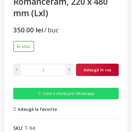
Romanceram, 220 x 480
mm (Lxl)
350.00
lei
buc
În stoc
Adaugă în coș
Cere o ofertă prin Whatsapp
Adaugă la favorite
SKU:
T-94