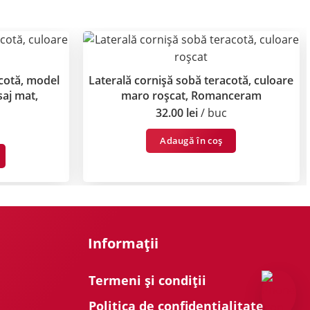
acotă, model
Laterală cornișă sobă teracotă, culoare
saj mat,
maro roșcat, Romanceram
32.00
lei
buc
Adaugă în coș
Informații
Termeni și condiții
Politica de confidențialitate