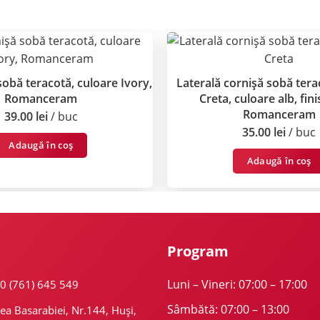
sobă teracotă, culoare Ivory,
Laterală cornișă sobă ter
Romanceram
Creta, culoare alb, fini
Romanceram
39.00
lei
buc
35.00
lei
buc
Adaugă în coș
Adaugă în coș
Program
Luni – Vineri: 07:00 – 17:00
40 (761) 645 549
Sâmbătă: 07:00 – 13:00
ea Basarabiei, Nr.144, Huși,