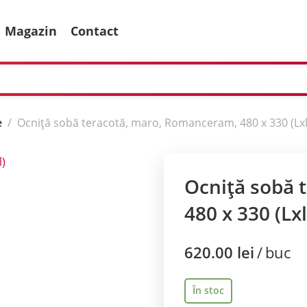
Magazin
Contact
e
Ocniță sobă teracotă, maro, Romanceram, 480 x 330 (Lxl
Ocniță sobă 
480 x 330 (Lxl
620.00
lei
buc
În stoc