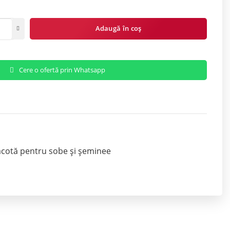
Adaugă în coș
Cere o ofertă prin Whatsapp
acotă pentru sobe și șeminee