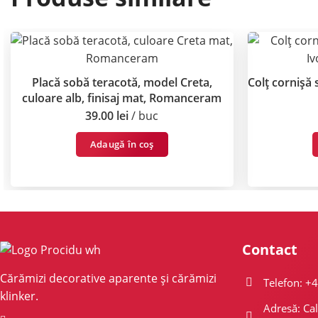
Placă sobă teracotă, model Creta,
Colț cornișă 
culoare alb, finisaj mat, Romanceram
39.00
lei
buc
Adaugă în coș
Contact
Cărămizi decorative aparente și cărămizi
Telefon: +
klinker.
Adresă: Cal