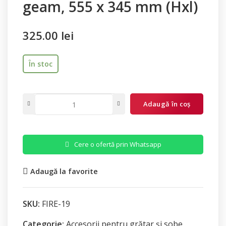
geam, 555 x 345 mm (Hxl)
325.00
lei
În stoc
Adaugă în coș
Cere o ofertă prin Whatsapp
Adaugă la favorite
SKU:
FIRE-19
Categorie:
Accesorii pentru grătar și sobe