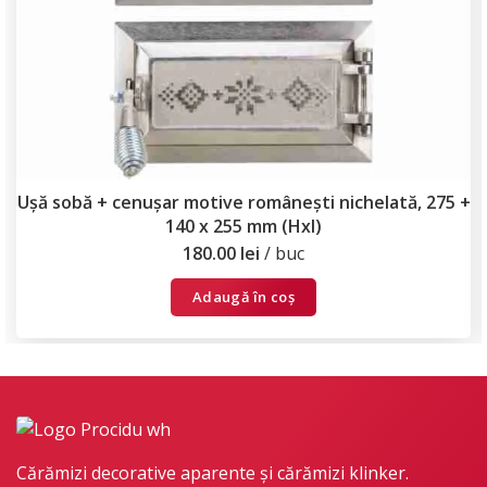
Ușă sobă + cenușar motive românești nichelată, 275 +
140 x 255 mm (Hxl)
180.00
lei
buc
Adaugă în coș
Cărămizi decorative aparente și cărămizi klinker.