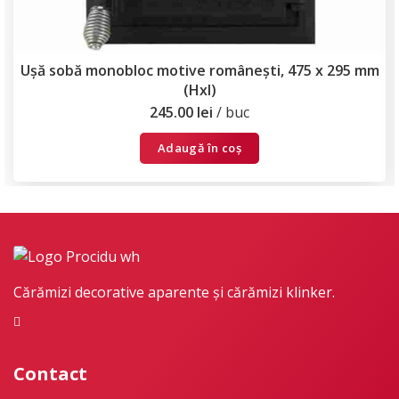
Ușă sobă monobloc motive românești, 475 x 295 mm
(Hxl)
245.00
lei
buc
Adaugă în coș
Cărămizi decorative aparente și cărămizi klinker.
Contact