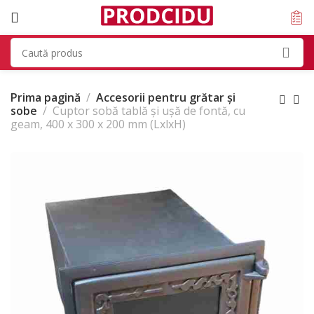
Prima pagină
Accesorii pentru grătar și
sobe
Cuptor sobă tablă și ușă de fontă, cu
geam, 400 x 300 x 200 mm (LxlxH)