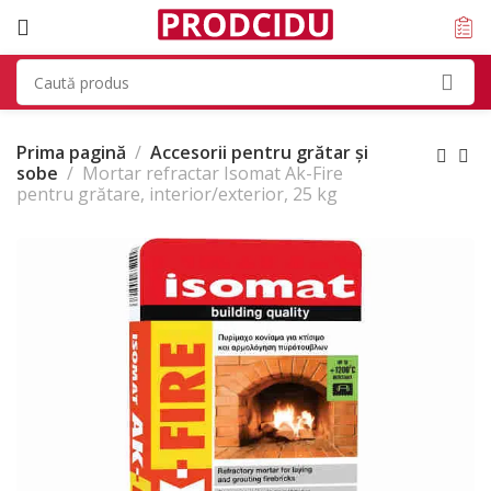
Prima pagină
Accesorii pentru grătar și
sobe
Mortar refractar Isomat Ak-Fire
pentru grătare, interior/exterior, 25 kg