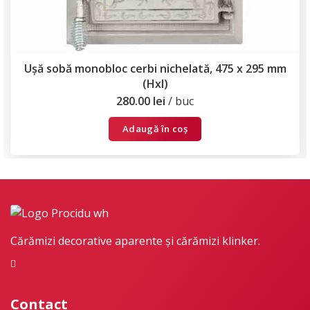
Ușă sobă monobloc cerbi nichelată, 475 x 295 mm
(Hxl)
280.00
lei
buc
Adaugă în coș
Cărămizi decorative aparente și cărămizi klinker.
Contact