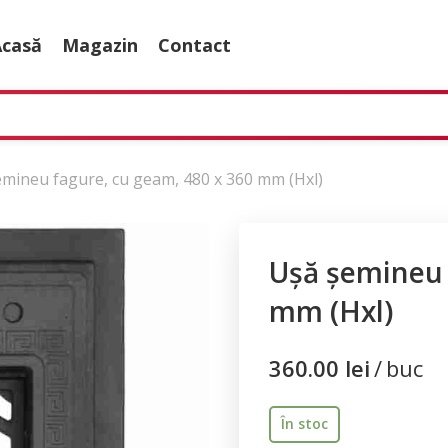
Acasă
Magazin
Contact
mineu fagure, cu geam, 480 x 360 mm (Hxl)
Ușă șemineu 
mm (Hxl)
360.00
lei
buc
În stoc