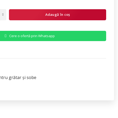
Adaugă în coș
Cere o ofertă prin Whatsapp
ntru grătar și sobe