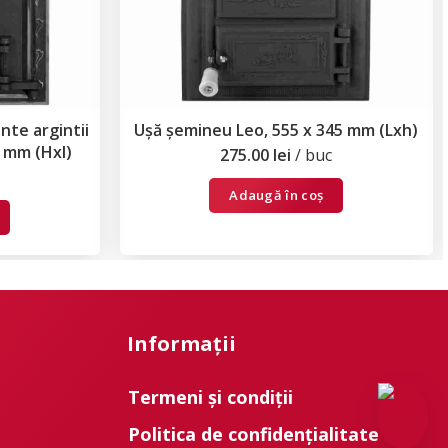
te argintii
Ușă șemineu Leo, 555 x 345 mm (Lxh)
5 mm (Hxl)
275.00
lei
buc
Adaugă în coș
Informații
Termeni și condiții
Politica de confidențialitate