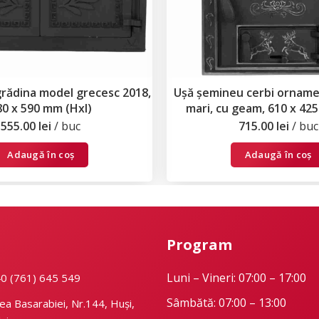
grădina model grecesc 2018,
Ușă șemineu cerbi ornamen
80 x 590 mm (Hxl)
mari, cu geam, 610 x 42
555.00
lei
buc
715.00
lei
buc
Adaugă în coș
Adaugă în coș
Program
Luni – Vineri: 07:00 – 17:00
40 (761) 645 549
Sâmbătă: 07:00 – 13:00
ea Basarabiei, Nr.144, Huși,