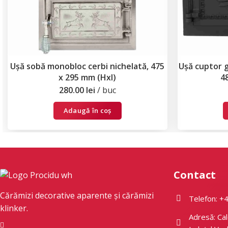
Ușă sobă monobloc cerbi nichelată, 475
Ușă cuptor 
x 295 mm (Hxl)
4
280.00
lei
buc
Adaugă în coș
Contact
Cărămizi decorative aparente și cărămizi
Telefon: +
klinker.
Adresă: Cal